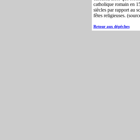
catholique romain en 158
siècles par rapport au s
fêtes religieuses. (sourc
Retour aux dépêches