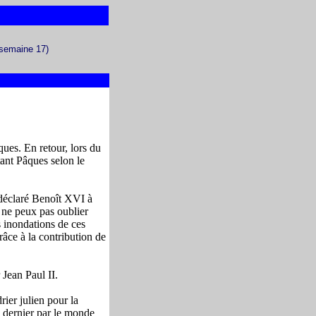
(semaine 17)
ues. En retour, lors du
tant Pâques selon le
 déclaré Benoît XVI à
e ne peux pas oublier
 inondations de ces
râce à la contribution de
 Jean Paul II.
rier julien pour la
e dernier par le monde