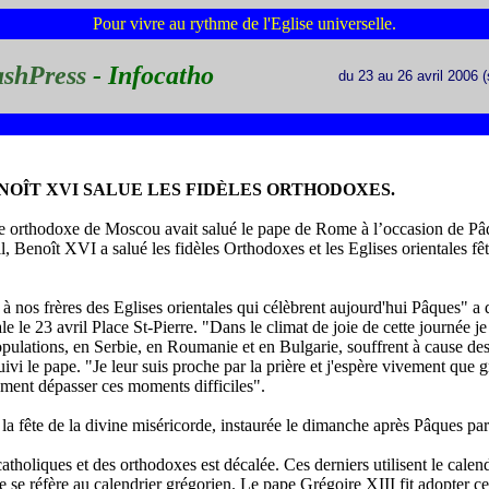
Pour vivre au rythme de l'Eglise universelle.
ashPress
- Infocatho
du 23 au 26 avril 2006 
NOÎT XVI SALUE LES FIDÈLES ORTHODOXES.
che orthodoxe de Moscou avait salué le pape de Rome à l’occasion de Pâq
il, Benoît XVI a salué les fidèles Orthodoxes et les Eglises orientales fê
à nos frères des Eglises orientales qui célèbrent aujourd'hui Pâques" a
ale le 23 avril Place St-Pierre. "Dans le climat de joie de cette journée j
ulations, en Serbie, en Roumanie et en Bulgarie, souffrent à cause des
uivi le pape. "Je leur suis proche par la prière et j'espère vivement que g
ement dépasser ces moments difficiles".
la fête de la divine miséricorde, instaurée le dimanche après Pâques par
tholiques et des orthodoxes est décalée. Ces derniers utilisent le calend
e se réfère au calendrier grégorien. Le pape Grégoire XIII fit adopter c