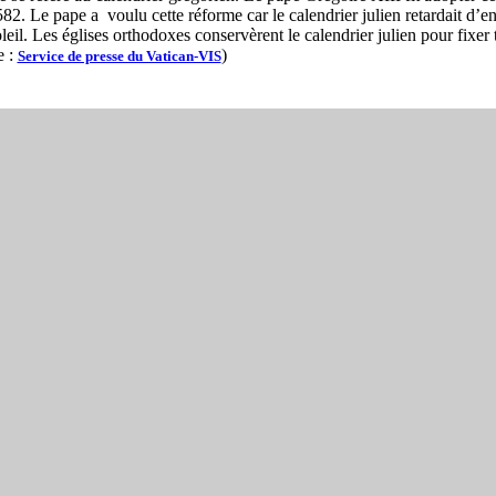
2. Le pape a voulu cette réforme car le calendrier julien retardait d’en
oleil. Les églises orthodoxes conservèrent le calendrier julien pour fixer 
e :
)
Service de presse du Vatican-VIS