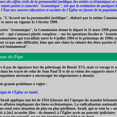
nce des effets civils de la personnalité juridique des entités ecclésiastiques et d
autres points à caractère "économique", tels que la restitution de quelques b
 l'État aux oeuvres éducatives et sociales de l'Église en faveur de la populatio
, "L'Accord sur la personnalité juridique", élaboré par la même Commissi
et entre en vigueur le 3 février 1999.
actère "économique", la Commission donne le départ le 11 mars 1999 pour l
ord -- qui s'annonce plutôt complexe -- sur les questions fiscales et "écono
ommission qui travaillait entre le 4 juillet 1994 et le printemps de 1996) s
a ne va pas sans difficulté, bien que soit claire la volonté des deux parties 
ord fondamental".
nue du Pape
t-il pas de signature lors du pèlerinage de Benoît XVI, mais ce voyage et s
t dans les traces de celui de Jean Paul II et de sa vision des rapports entre l’
 impulsion nécessaire à encourager les négociateurs à aboutir.
ois grands problèmes à régler :
légal de l'Église en Israël.
’Israël applique une loi de 1924 ([datant de] l’époque du mandat britanni
es affaires impliquant des biens ecclésiastiques. La radicalisation nationalist
ens rend cette situation de plus en plus périlleuse. Israël, qui se veut la « 
 à [sic] accorder [lire : de donner] à l’Église accès au pouvoir judiciaire:
u pouvoir exécutif, est un des fondements de l’Etat de droit.