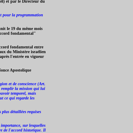
ël) et par le Directeur du
out pour la programmation
réunit le 19 du même mois
'Accord fondamental"
Accord fondamental entre
caux du Ministère israélien
 après l'entrée en vigueur
 Nonce Apostolique
gion et de conscience (Art.
e remplir la mission qui lui
pouvoir temporel, mais
ut ce qui regarde les
plus détaillées requises
importance, sur lesquelles
 de l'accord historique. Il