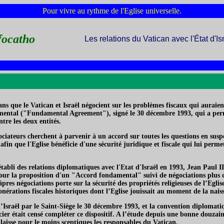
Pour vivre au rythme de l'Eglise universelle.
focatho
Les relations du Vatican avec l'État d'Is
ans que le Vatican et Israël négocient sur les problèmes fiscaux qui auraien
amental ("Fundamental Agreement"), signé le 30 décembre 1993, qui a perm
tre les deux entités.
ociateurs cherchent à parvenir à un accord sur toutes les questions en susp
afin que l'Eglise bénéficie d'une sécurité juridique et fiscale qui lui perm
établi des relations diplomatiques avec l'Etat d'Israël en 1993, Jean Paul 
our la proposition d'un "Accord fondamental" suivi de négociations plus dé
âpres négociations porte sur la sécurité des propriétés religieuses de l’Eglis
nérations fiscales historiques dont l’Eglise jouissait au moment de la naiss
’Israël par le Saint-Siège le 30 décembre 1993, et la convention diplomati
ier était censé compléter ce dispositif. A l’étude depuis une bonne douzain
i laisse pour le moins sceptiques les responsables du Vatican.