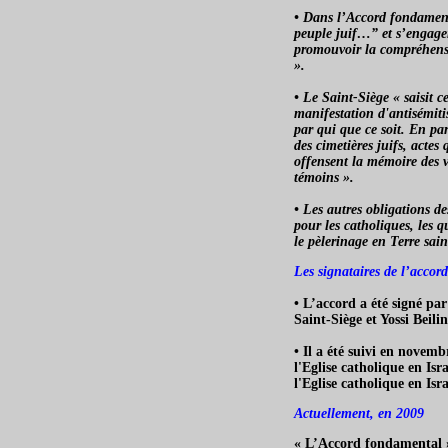
• Dans l’Accord fondamental
peuple juif…” et s’engagen
promouvoir la compréhensio
».
• Le Saint-Siège « saisit 
manifestation d'antisémitis
par qui que ce soit. En par
des cimetières juifs, actes 
offensent la mémoire des v
témoins ».
• Les autres obligations de
pour les catholiques, les q
le pèlerinage en Terre sain
Les signataires de l’accord
• L’accord a été signé par
Saint-Siège et Yossi Beilin
• Il a été suivi en novemb
l'Eglise catholique en Isr
l'Eglise catholique en Isra
Actuellement, en 2009
« L’Accord fondamental »,