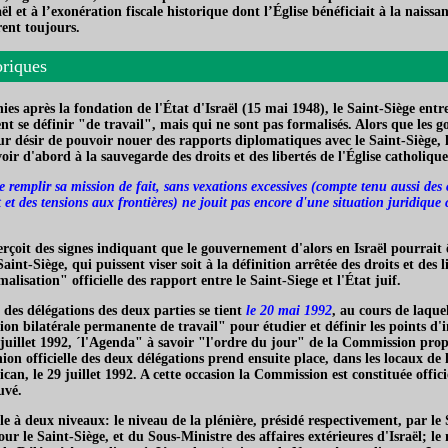
ël et à l’exonération fiscale historique dont l’Église bénéficiait à la naissan
rent toujours.
oriques
es après la fondation de l'État d'Israël (15 mai 1948), le Saint-Siège entr
nt se définir "de travail", mais qui ne sont pas formalisés. Alors que les 
eur désir de pouvoir nouer des rapports diplomatiques avec le Saint-Siège, l
voir d'abord à la sauvegarde des droits et des libertés de l'Église catholique
se remplir sa mission de fait, sans vexations excessives (compte tenu aussi des
t des tensions aux frontières) ne jouit pas encore d'une situation juridique c
rçoit des signes indiquant que le gouvernement d'alors en Israël pourrait 
aint-Siège, qui puissent viser soit à la définition arrêtée des droits et des l
alisation" officielle des rapport entre le Saint-Siege et l'État juif.
des délégations des deux parties se tient
le 20 mai 1992
, au cours de laque
n bilatérale permanente de travail" pour étudier et définir les points d
5 juillet 1992, ´l'Agenda" à savoir "l'ordre du jour" de la Commission prop
on officielle des deux délégations prend ensuite place, dans les locaux de l
can, le 29 juillet 1992. A cette occasion la Commission est constituée offici
uvé.
e à deux niveaux: le niveau de la plénière, présidé respectivement, par le 
our le Saint-Siège, et du Sous-Ministre des affaires extérieures d'Israël; le