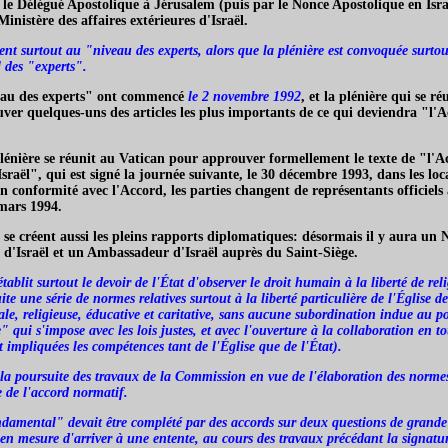
r le Délégué Apostolique à Jérusalem (puis par le Nonce Apostolique en Isra
inistère des affaires extérieures d'Israël.
ent surtout au "niveau des experts, alors que la plénière est convoquée surt
l des "experts".
eau des experts" ont commencé
le 2 novembre 1992
, et la plénière qui se 
uver quelques-uns des articles les plus importants de ce qui deviendra "l
lénière se réunit au Vatican pour approuver formellement le texte de "l'
'Israël", qui est signé la journée suivante, le 30 décembre 1993, dans les lo
En conformité avec l'Accord, les parties changent de représentants officiels
mars 1994.
se créent aussi les pleins rapports diplomatiques: désormais il y aura un
t d'Israël et un Ambassadeur d'Israël auprès du Saint-Siège.
lit surtout le devoir de l'État d'observer le droit humain à la liberté de reli
ite une série de normes relatives surtout à la liberté particulière de l'Église d
rale, religieuse, éducative et caritative, sans aucune subordination indue au 
qui s'impose avec les lois justes, et avec l'ouverture à la collaboration en to
 impliquées les compétences tant de l'Église que de l'État).
 la poursuite des travaux de la Commission en vue de l'élaboration des normes 
e de l'accord normatif.
amental" devait être complété par des accords sur deux questions de grande 
en mesure d'arriver à une entente, au cours des travaux précédant la signature