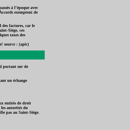
passés à l’époque avec
s Accords exemptent de
 des factures, car le
int-Siège, ces
lques taxes des
e! source : (apic)
l portant sur de
ant un échange
x entités de droit
 les autorités du
fie pas au Saint-Siège.