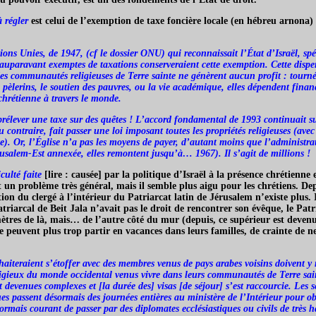
 régler
est celui de l’exemption de taxe foncière locale (en hébreu arnona
ns Unies, de 1947, (cf le dossier ONU) qui reconnaissait l’État d’Israël, spéc
 auparavant exemptes de taxations conserveraient cette exemption. Cette dispen
des communautés religieuses de Terre sainte ne génèrent aucun profit : tournée
s pèlerins, le soutien des pauvres, ou la vie académique, elles dépendent finan
chrétienne à travers le monde.
prélever une taxe sur des quêtes ! L’accord fondamental de 1993 continuait su
 contraire, fait passer une loi imposant toutes les propriétés religieuses (ave
te). Or, l’Église n’a pas les moyens de payer, d’autant moins que l’administra
érusalem-Est annexée, elles remontent jusqu’à… 1967). Il s’agit de millions !
culté faite
[lire : causée] par la politique d’Israël à la présence chrétienne
t un problème très général, mais il semble plus aigu pour les chrétiens. De
ation du clergé à l’intérieur du Patriarcat latin de Jérusalem n’existe plus.
riarcal de Beit Jala n’avait pas le droit de rencontrer son évêque, le Patr
tres de là, mais… de l’autre côté du mur (depuis, ce supérieur est devenu
e peuvent plus trop partir en vacances dans leurs familles, de crainte de n
teraient s’étoffer avec des membres venus de pays arabes voisins doivent y r
ligieux du monde occidental venus vivre dans leurs communautés de Terre sa
 devenues complexes et [la durée des] visas [de séjour] s’est raccourcie. Les se
s passent désormais des journées entières au ministère de l’Intérieur pour obt
ormais courant de passer par des diplomates ecclésiastiques ou civils de très 