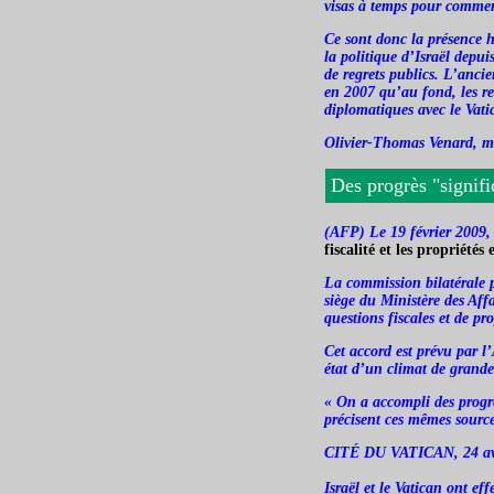
visas à temps pour commen
Ce sont donc la présence 
la politique d’Israël depui
de regrets publics. L’anci
en 2007 qu’au fond, les rel
diplomatiques avec le Vati
Olivier-Thomas Venard, mem
Des progrès "signific
(AFP) Le 19 février 2009,
fiscalité et les propriétés 
La commission bilatérale p
siège du Ministère des Aff
questions fiscales et de pro
Cet accord est prévu par l
état d’un climat de grande 
« On a accompli des progrè
précisent ces mêmes sourc
CITÉ DU VATICAN, 24 avr 2
Israël et le Vatican ont ef