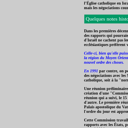
l’Église catholique en Isra
mais les négociations cou
Quelques notes hist
Dans les premières décenni
des rapports qui pourraie
d'Israël ne cachent pas l
ecclésiastiques préfèrent 
Celle-ci, bien qu'elle puis
la région du Moyen Orient e
nouvel ordre des choses.
En 1991
par contre, on pe
des négociations avec les S
catholique, soit à la "norm
Une réunion préliminaire 
création d'une "Commissio
réunion qui a suivi, le 1
d'autre. Le première réuni
Palais apostolique du Vati
l'ordre du jour est appro
Cette Commission travaill
rapports avec les États, p