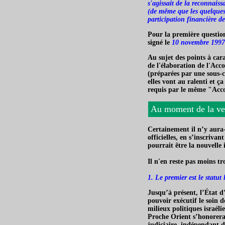
s'agissait de la reconnaissa
(de même que les quelques 
participation financière de
Pour la première question
signé le
10 novembre 1997
Au sujet des points à car
de l'élaboration de l'Acc
(préparées par une sous-c
elles vont au ralenti et ç
requis par le même "Acc
Au moment de la ve
Certainement il n’y aura-
officielles, en s’inscrivan
pourrait être la nouvelle
Il n'en reste pas moins tr
1. Le premier est le statut 
Jusqu’à présent, l’État d
pouvoir exécutif le soin d
milieux politiques israéli
Proche Orient s’honorerait
judiciaire, indépendant d