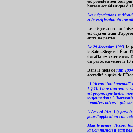
est présidé à son tour pa
bureau ecclésiastique du M
Les négociations se déroul
et la vérification du travai
Les négociations au "niv
est déjà en train d'appro
entre les parties.
Le 29 décembre 1993,
la p
le Saint-Siège et l'État d
des affaires extérieures. 
du pacte, survenue le 10 
Dans le mois de
juin 1994
accrédité auprès de l'Éta
"L'Accord fondamental" étab
1 § 1). Là se trouvent ensu
est propre, spirituelle, mo
toujours dans "l'harmonie" 
"matières mixtes" (où sont
L'Accord (Art. 12) prévoit
pour l'application concrèt
Mais le même "Accord fond
la Commission n'était pas 