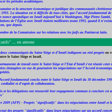
cer les périodes académiques.
humaine et la structure économique et juridique des communautés chrétiennes 
s 1993. La situation est si difficile de tous côtés, que l’accord fondamental de
en nonce apostolique en Israël aujourd’hui à Washington, Mgr Pietro Sambi, n
ations de l’Église avec Israël étaient meilleures avant 1993, quand il n’exista
can, que depuis.
bre de la Commission sur les relations avec les juifs au Patriarcat latin.
atifs" ... en attente
 deux communiqués du Saint-Siège et d’Israël indiquent un réel progrès
en vu
entre le Saint-Siège et Israël.
ermanente de travail entre le Saint-Siège et l’Etat d’Israël s’est réunie cete
aires étrangères en vue de poursuivre les négociations sur l’Accord économiq
priétés.
’Accord fondamental conclu entre le Saint-Siège et Israël du 30 décembre 199
cordialité et d’esprit de collaboration.
s et les délégations ont renouvelé leur engagement commun à conclure cet acc
es"
009 (AFP) - Progrès "significatifs" dans les négociations entre Israël et l
fectué des progrès "significatifs" dans leurs négociations sur un accord concer