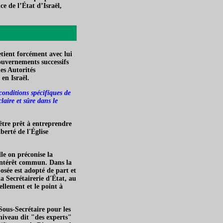
ce de l’État d’Israël,
etient forcément avec lui
gouvernements successifs
es Autorités
 en Israël.
 conditions spécifiques de
laire et sûre dans le
être prêt à entreprendre
iberté de l'Église
lle on préconise la
'intérêt commun. Dans la
osée est adopté de part et
a Secrétairerie d'État, au
ellement et le point à
Sous-Secrétaire pour les
 niveau dit "des experts"