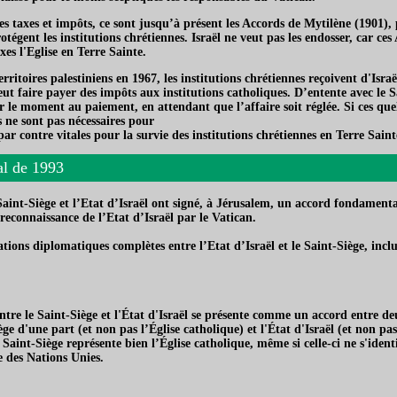
s taxes et impôts, ce sont jusqu’à présent les Accords de Mytilène (1901), 
tégent les institutions chrétiennes. Israël ne veut pas les endosser, car ce
xes l'Eglise en Terre Sainte.
rritoires palestiniens en 1967, les institutions chrétiennes reçoivent d'Israël
ut faire payer des impôts aux institutions catholiques. D’entente avec le Sa
r le moment au paiement, en attendant que l’affaire soit réglée. Si ces que
ne sont pas nécessaires pour
 par contre vitales pour la survie des institutions chrétiennes en Terre Saint
al de 1993
aint-Siège et l’Etat d’Israël ont signé, à Jérusalem, un accord fondamenta
econnaissance de l’Etat d’Israël par le Vatican.
ations diplomatiques complètes entre l’Etat d’Israël et le Saint-Siège,
inclu
tre le Saint-Siège et l'État d'Israël se présente comme un accord entre deu
ège d'une part (et non pas l’Église catholique) et l'État d'Israël (et non pas
aint-Siège représente bien l’Église catholique, même si celle-ci ne s'identi
 des Nations Unies.