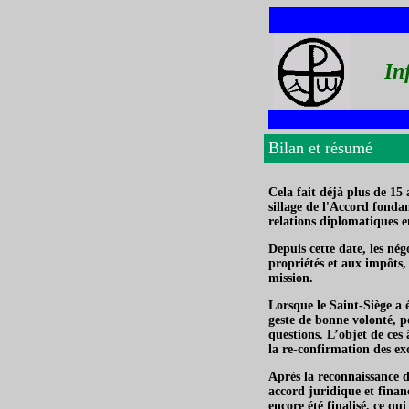
In
Bilan et résumé
Cela fait déjà plus de 15 
sillage de l'Accord fond
relations diplomatiques en
Depuis cette date, les nég
propriétés et aux impôts, 
mission.
Lorsque le Saint-Siège a 
geste de bonne volonté, p
questions. L’objet de ces 
la re-confirmation des exo
Après la reconnaissance d
accord juridique et financ
encore été finalisé, ce qu