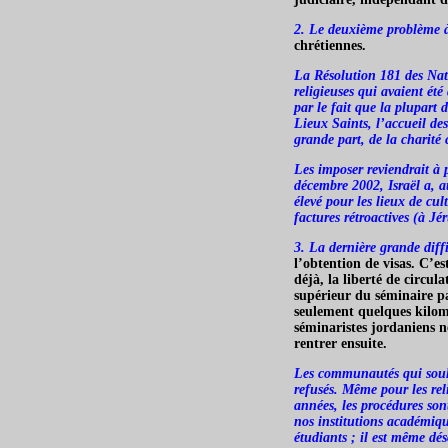
2. Le deuxième problème à
chrétiennes.
La Résolution 181 des Natio
religieuses qui avaient été
par le fait que la plupart 
Lieux Saints, l’accueil de
grande part, de la charité 
Les imposer reviendrait à 
décembre 2002, Israël a, au
élevé pour les lieux de cul
factures rétroactives (à J
3. La dernière grande diffi
l’obtention de visas. C’es
déjà, la liberté de circul
supérieur du séminaire pat
seulement quelques kilomè
séminaristes jordaniens n
rentrer ensuite.
Les communautés qui souhai
refusés. Même pour les re
années, les procédures sont
nos institutions académique
étudiants ; il est même dés