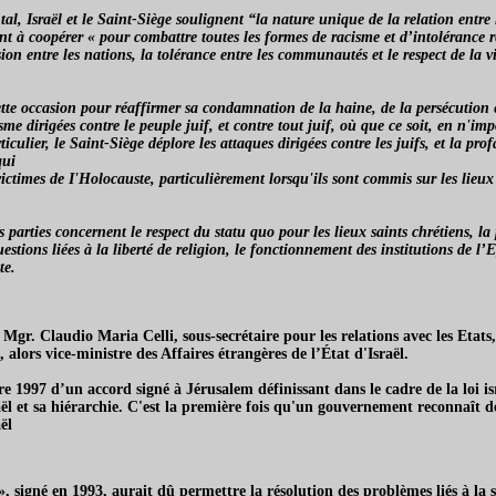
, Israël et le Saint-Siège soulignent “la nature unique de la relation entre l
t à coopérer « pour combattre toutes les formes de racisme et d’intolérance re
n entre les nations, la tolérance entre les communautés et le respect de la v
cette occasion pour réaffirmer sa condamnation de la haine, de la persécution e
me dirigées contre le peuple juif, et contre tout juif, où que ce soit, en n'imp
ticulier, le Saint-Siège déplore les attaques dirigées contre les juifs, et la pr
qui
ictimes de I'Holocauste, particulièrement lorsqu'ils sont commis sur les lieu
s parties concernent le respect du statu quo pour les lieux saints chrétiens, la 
uestions liées à la liberté de religion, le fonctionnement des institutions de l
te.
 Mgr. Claudio Maria Celli, sous-secrétaire pour les relations avec les Etats,
, alors vice-ministre des Affaires étrangères de l’État d'Israël.
re 1997 d’un accord signé à Jérusalem définissant dans le cadre de la loi is
aël et sa hiérarchie. C'est la première fois qu'un gouvernement reconnaît d
ël
 signé en 1993, aurait dû permettre la résolution des problèmes liés à la s