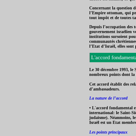
Concernant la question de
l’Empire ottoman, qui pro
tout impôt et de toutes ta
Depuis l’occupation des te
gouvernement israélien ve
institutions sursoient pou
communautés chrétiennes 
l’Etat d’Israël, elles sont
L'accord fondament
Le 30 décembre 1993, le S
nombreux points dont la r
Cet accord établit des rel
d’ambassadeurs.
La nature de l’accord
• L'accord fondamental en
international: le Saint-Si
judaïsme). Néanmoins, le S
Israël est un Etat membre
Les points principaux