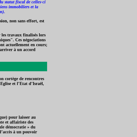
u statut fiscal de celles-ci
iens immobiliers et la
n).
on, non sans effort, est
es travaux finalisés lors
miques". Ces négociations
ont actuellement en cours;
d'arriver à un accord
on cortège de rencontres
Eglise et l’Etat d’Israël,
que) pour laisser au
e et affairiste des
seule démocratie » du
 l’accès à un pouvoir