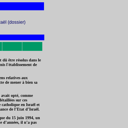
raël (dossier)
t dû être résolus dans le
is l'établissement de
ens relatives aux
ette de mener à bien sa
II avait opté, comme
taillées sur ces
e catholique en Israël et
ance de l’Etat d’Israël.
que du 15 juin 1994, un
e d’années, il n’a pas