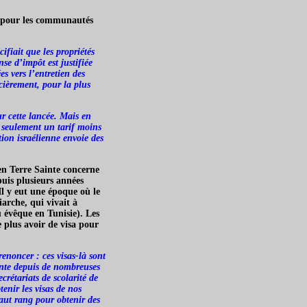
) pour les communautés
ifiait que les propriétés
se d’impôt est justifiée
s vers l’entretien des
cièrement, pour la plus
r cette lancée. Mais en
c seulement un tarif moins
tion israélienne envoie des
 en Terre Sainte concerne
puis plusieurs années
 Il y eut une époque où le
iarche, qui vivait à
 évêque en Tunisie). Les
e plus avoir de visa pour
enoncer : ces visas-là sont
inte depuis de nombreuses
crétariats de scolarité de
enir les visas de nos
haut rang pour obtenir des