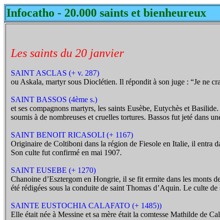
Infocatho - 20.000 saints et bienheureux
Les saints du 20 janvier
SAINT ASCLAS (+ v. 287)
ou Askala, martyr sous Dioclétien. Il répondit à son juge : “Je ne cra
SAINT BASSOS (4ème s.)
et ses compagnons martyrs, les saints Eusèbe, Eutychès et Basilide. 
soumis à de nombreuses et cruelles tortures. Bassos fut jeté dans u
SAINT BENOIT RICASOLI (+ 1167)
Originaire de Coltiboni dans la région de Fiesole en Italie, il entra
Son culte fut confirmé en mai 1907.
SAINT EUSEBE (+ 1270)
Chanoine d’Esztergom en Hongrie, il se fit ermite dans les monts de P
été rédigées sous la conduite de saint Thomas d’Aquin. Le culte de 
SAINTE EUSTOCHIA CALAFATO (+ 1485))
Elle était née à Messine et sa mère était la comtesse Mathilde de Cal