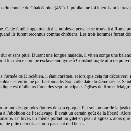
ns du concile de Chalcédoine (451). Il publia une loi interdisant le trava
e. Cette famille appartenait à la noblesse perse et se trouvait à Rome pou
nd ils furent reconnus comme chrétiens. Les trois hommes furent décapit
t dur et sans pitié. Durant une longue maladie, il vit en songe une balan
 vendit lui-même comme esclave anonyme à Constantinople afin de pouvoir
 l’armée de Dioclétien, il était chrétien, et lors que cela fut découvert, 
res soldats et enfin tué par bastonnade. Son culte date du 4ème siècle. 
ilique est d’ailleurs l’une des sept principales églises de Rome. Malgré c
our une des grandes figures de son époque. Par son amour de la justice, p
 l’abolition de l’esclavage. Il avait un certain goût de la liberté. Alors
tonsure. En hiver, lui-même portait un gilet en peau d’agneau, alors que
u, aie pitié de moi... et non pas chat de Dieu ...."