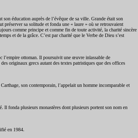
çut son éducation auprès de l’évêque de sa ville. Grande était son
sut préserver sa solitude et fonda une « laure » où se retrouvaient
toujours comme principe et comme fin de toute activité, la charité sincère
u temps et de la grâce. C’est par charité que le Verbe de Dieu s’est
vec l’empire ottoman. Il poursuivit une œuvre inlassable de
e des originaux grecs autant des textes patristiques que des offices
e Carthage, son contemporain, l’appelait un homme incomparable et
é. Il fonda plusieurs monastères dont plusieurs portent son nom en
tifié en 1984.