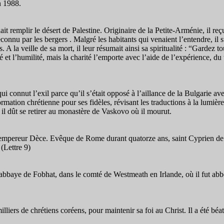
n 1988.
it remplir le désert de Palestine. Originaire de la Petite-Arménie, il re
econnu par les bergers . Malgré les habitants qui venaient l’entendre, il 
. A la veille de sa mort, il leur résumait ainsi sa spiritualité : “Gardez 
rité et l’humilité, mais la charité l’emporte avec l’aide de l’expérience, d
ui connut l’exil parce qu’il s’était opposé à l’aillance de la Bulgarie a
ormation chrétienne pour ses fidèles, révisant les traductions à la lumièr
 il dût se retirer au monastère de Vaskovo où il mourut.
 l’empereur Dèce. Evêque de Rome durant quatorze ans, saint Cyprien d
 (Lettre 9)
’abbaye de Fobhat, dans le comté de Westmeath en Irlande, où il fut abb
liers de chrétiens coréens, pour maintenir sa foi au Christ. Il a été béa