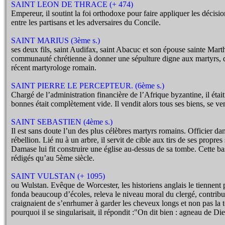
SAINT LEON DE THRACE (+ 474)
Empereur, il soutint la foi orthodoxe pour faire appliquer les décisio
entre les partisans et les adversaires du Concile.
SAINT MARIUS (3ème s.)
ses deux fils, saint Audifax, saint Abacuc et son épouse sainte Marth
communauté chrétienne à donner une sépulture digne aux martyrs, qua
récent martyrologe romain.
SAINT PIERRE LE PERCEPTEUR. (6ème s.)
Chargé de l’administration financière de l’Afrique byzantine, il étai
bonnes était complètement vide. Il vendit alors tous ses biens, se
SAINT SEBASTIEN (4ème s.)
Il est sans doute l’un des plus célèbres martyrs romains. Officier dans
rébellion. Lié nu à un arbre, il servit de cible aux tirs de ses prop
Damase lui fit construire une église au-dessus de sa tombe. Cette bas
rédigés qu’au 5ème siècle.
SAINT VULSTAN (+ 1095)
ou Wulstan. Evêque de Worcester, les historiens anglais le tiennent p
fonda beaucoup d’écoles, releva le niveau moral du clergé, contribua à
craignaient de s’enrhumer à garder les cheveux longs et non pas la 
pourquoi il se singularisait, il répondit :"On dit bien : agneau de Die