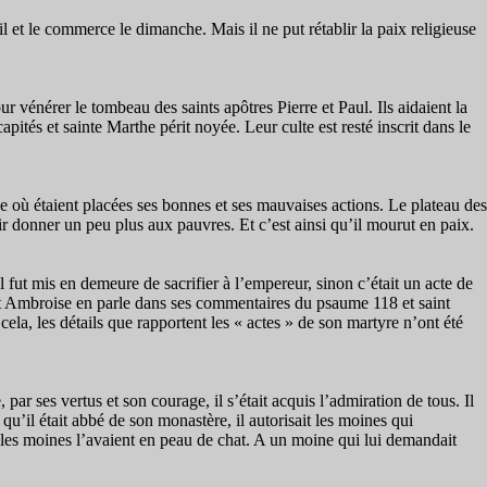
il et le commerce le dimanche. Mais il ne put rétablir la paix religieuse
r vénérer le tombeau des saints apôtres Pierre et Paul. Ils aidaient la
és et sainte Marthe périt noyée. Leur culte est resté inscrit dans le
ce où étaient placées ses bonnes et ses mauvaises actions. Le plateau des
 donner un peu plus aux pauvres. Et c’est ainsi qu’il mourut en paix.
il fut mis en demeure de sacrifier à l’empereur, sinon c’était un acte de
Saint Ambroise en parle dans ses commentaires du psaume 118 et saint
ela, les détails que rapportent les « actes » de son martyre n’ont été
ar ses vertus et son courage, il s’était acquis l’admiration de tous. Il
 qu’il était abbé de son monastère, il autorisait les moines qui
 les moines l’avaient en peau de chat. A un moine qui lui demandait