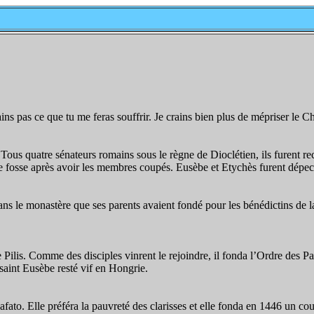
ins pas ce que tu me feras souffrir. Je crains bien plus de mépriser le Ch
Tous quatre sénateurs romains sous le règne de Dioclétien, ils furent rec
ne fosse après avoir les membres coupés. Eusèbe et Etychès furent dépec
 dans le monastère que ses parents avaient fondé pour les bénédictins de l
ilis. Comme des disciples vinrent le rejoindre, il fonda l’Ordre des Pauli
saint Eusèbe resté vif en Hongrie.
afato. Elle préféra la pauvreté des clarisses et elle fonda en 1446 un co