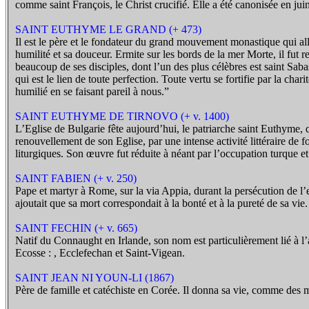
comme saint François, le Christ crucifié. Elle a été canonisée en jui
SAINT EUTHYME LE GRAND (+ 473)
Il est le père et le fondateur du grand mouvement monastique qui alla
humilité et sa douceur. Ermite sur les bords de la mer Morte, il fut r
beaucoup de ses disciples, dont l’un des plus célèbres est saint Sabas
qui est le lien de toute perfection. Toute vertu se fortifie par la cha
humilié en se faisant pareil à nous.”
SAINT EUTHYME DE TIRNOVO (+ v. 1400)
L’Eglise de Bulgarie fête aujourd’hui, le patriarche saint Euthyme, q
renouvellement de son Eglise, par une intense activité littéraire de f
liturgiques. Son œuvre fut réduite à néant par l’occupation turque et
SAINT FABIEN (+ v. 250)
Pape et martyr à Rome, sur la via Appia, durant la persécution de
ajoutait que sa mort correspondait à la bonté et à la pureté de sa vie.
SAINT FECHIN (+ v. 665)
Natif du Connaught en Irlande, son nom est particulièrement lié à l
Ecosse : , Ecclefechan et Saint-Vigean.
SAINT JEAN NI YOUN-LI (1867)
Père de famille et catéchiste en Corée. Il donna sa vie, comme des mil