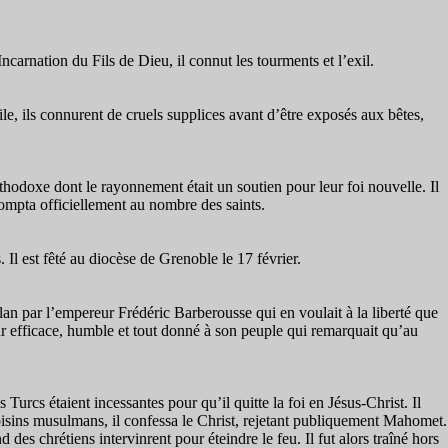
ncarnation du Fils de Dieu, il connut les tourments et l’exil.
ile, ils connurent de cruels supplices avant d’être exposés aux bêtes,
rthodoxe dont le rayonnement était un soutien pour leur foi nouvelle. Il
 compta officiellement au nombre des saints.
l est fêté au diocèse de Grenoble le 17 février.
lan par l’empereur Frédéric Barberousse qui en voulait à la liberté que
eur efficace, humble et tout donné à son peuple qui remarquait qu’au
Turcs étaient incessantes pour qu’il quitte la foi en Jésus-Christ. Il
oisins musulmans, il confessa le Christ, rejetant publiquement Mahomet.
s chrétiens intervinrent pour éteindre le feu. Il fut alors traîné hors