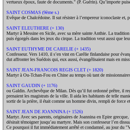
vertueux époux, faute de documents." (P. Guérin). Qu’importe puisque
SAINT COSMAS (9ème s.)
Evêque de Chalcédoine. Il sut résister à l’empereur iconoclaste et, p
SAINT ELEUTHERE (+ 130)
Martyr à Messine en Sicile, avec sa mère sainte Anthie. La tradition 
puis égorgés dans les jeux du cirque. La tradition veut aussi que leu
SAINT EUTHYME DE CARELIE (+ 1435)
Confesseur. Vers 1410, il s’en vint en Carélie finlandaise pour évang
dut affronter les Suédois qui, eux aussi, évangélisaient mais en miss
SAINT JEAN-FRANCOIS REGIS CLET (+ 1820)
Martyr à Ou-Tchan-Fou en Chine au temps où tant de missionnaires do
SAINT GAUDIN (+ 1176)
ou Galdin. Archevêque de Milan. Dès qu’il fut ordonné prêtre, il reç
prenaient les magistrats de la ville. Il aida les habitants de telle
sortir de la prière, il était comme un homme divin, rempli de force e
SAINT JEAN DE JOANNINA (+ 1526)
Martyr. Avec ses parents, originaires de Joannina en Epire grecque, il
désirait témoigner jusqu’au martyre. Mais son confesseur l’en dissu
Ce pourquoi il fut immédiatement arrêté et condamné, au jour du "Ven