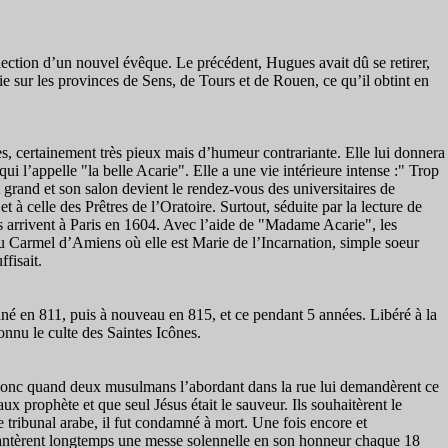
lection d’un nouvel évêque. Le précédent, Hugues avait dû se retirer,
e sur les provinces de Sens, de Tours et de Rouen, ce qu’il obtint en
es, certainement très pieux mais d’humeur contrariante. Elle lui donnera
ui l’appelle "la belle Acarie". Elle a une vie intérieure intense :" Trop
 grand et son salon devient le rendez-vous des universitaires de
 à celle des Prêtres de l’Oratoire. Surtout, séduite par la lecture de
es arrivent à Paris en 1604. Avec l’aide de "Madame Acarie", les
au Carmel d’Amiens où elle est Marie de l’Incarnation, simple soeur
fisait.
nné en 811, puis à nouveau en 815, et ce pendant 5 années. Libéré à la
nnu le culte des Saintes Icônes.
fia donc quand deux musulmans l’abordant dans la rue lui demandèrent ce
ux prophète et que seul Jésus était le sauveur. Ils souhaitèrent le
le tribunal arabe, il fut condamné à mort. Une fois encore et
chantèrent longtemps une messe solennelle en son honneur chaque 18