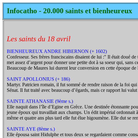
Infocatho - 20.000 saints et bienheureux
Les saints du 18 avril
BIENHEUREUX ANDRE HIBERNON (+ 1602)
Confesseur. Ses frères franciscains disaient de lui :" Il était doué de
met assez d’argent pour donner une petite dot à sa soeur qui, sans ce
Beaucoup de Maures lui durent leur conversion en cette époque de la "
SAINT APOLLONIUS (+ 186)
Martyr. Patricien romain, il fut sommé de rendre raison de la foi qui
Sénat. Il fut traité avec beaucoup d’égards, mais ce rapport lui valut
SAINTE ATHANASIE (9ème s.)
Elle naquit dans l’île d’Egine en Grèce. Une destinée étonnante pour 
jeune époux qui travaillait aux champs. Un édit impérial ordonnait à 
même et quatre ans plus tard elle fut élue higoumène. Elle dut se rend
SAINTE AYE (8ème s.)
Elle épousa saint Hidulphe et tous deux se regardaient comme consacr