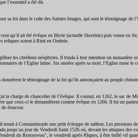
 l’essentiel a été dit.
our sa foi dans le culte des Saintes Images, qui sont le témoignage de l’I
veut qu’il ait été évêque en Illyrie (actuelle Slovénie) puis venus en Sic
rs reliques soient à Rieti en Ombrie.
éliser les chrétiens néophytes. Il fonda à leur intention un monastère o
ionnaires de l’Eglise latine. Six années après sa mort, l’Eglise russe le
nnèrent le témoignage de la foi qu’ils annonçaient au peuple chinois. I
ut la charge de chancelier de l’évêque. Il connut, en 1262, le sac de Mi
 manière que ceux-ci le demandèrent comme évêque en 1266. Il fut un past
t de douceur.
 tenait à Constantinople une petit échoppe de tailleur. Les pressions des 
ada jusqu’au jour du Vendredi Saint 1526 où, devant les attaques des v
dredi du Renouveau", le vendredi après Pâques, à être brûlé vif quand de