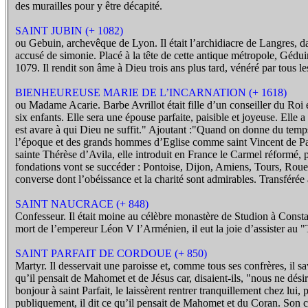
des murailles pour y être décapité.
SAINT JUBIN (+ 1082)
ou Gebuin, archevêque de Lyon. Il était l’archidiacre de Langres, d
accusé de simonie. Placé à la tête de cette antique métropole, Gédui
1079. Il rendit son âme à Dieu trois ans plus tard, vénéré par tous le
BIENHEUREUSE MARIE DE L’INCARNATION (+ 1618)
ou Madame Acarie. Barbe Avrillot était fille d’un conseiller du Roi 
six enfants. Elle sera une épouse parfaite, paisible et joyeuse. Elle 
est avare à qui Dieu ne suffit." Ajoutant :"Quand on donne du temps 
l’époque et des grands hommes d’Eglise comme saint Vincent de Paul et
sainte Thérèse d’Avila, elle introduit en France le Carmel réformé, 
fondations vont se succéder : Pontoise, Dijon, Amiens, Tours, Rouen
converse dont l’obéissance et la charité sont admirables. Transférée a
SAINT NAUCRACE (+ 848)
Confesseur. Il était moine au célèbre monastère de Studion à Consta
mort de l’empereur Léon V l’Arménien, il eut la joie d’assister au 
SAINT PARFAIT DE CORDOUE (+ 850)
Martyr. Il desservait une paroisse et, comme tous ses confrères, il 
qu’il pensait de Mahomet et de Jésus car, disaient-ils, "nous ne désir
bonjour à saint Parfait, le laissèrent rentrer tranquillement chez lui
publiquement, il dit ce qu’il pensait de Mahomet et du Coran. Son 