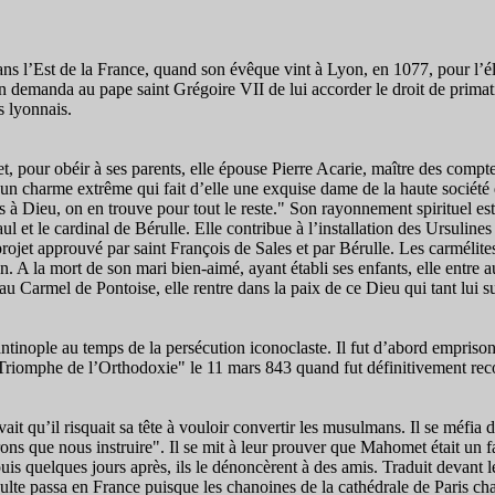
ans l’Est de la France, quand son évêque vint à Lyon, en 1077, pour l’é
n demanda au pape saint Grégoire VII de lui accorder le droit de primati
s lyonnais.
et, pour obéir à ses parents, elle épouse Pierre Acarie, maître des compt
a un charme extrême qui fait d’elle une exquise dame de la haute société q
à Dieu, on en trouve pour tout le reste." Son rayonnement spirituel est
 le cardinal de Bérulle. Elle contribue à l’installation des Ursulines et
projet approuvé par saint François de Sales et par Bérulle. Les carmélit
. A la mort de son mari bien-aimé, ayant établi ses enfants, elle entre 
u Carmel de Pontoise, elle rentre dans la paix de ce Dieu qui tant lui suf
ntinople au temps de la persécution iconoclaste. Il fut d’abord empriso
"Triomphe de l’Orthodoxie" le 11 mars 843 quand fut définitivement reco
savait qu’il risquait sa tête à vouloir convertir les musulmans. Il se mé
ons que nous instruire". Il se mit à leur prouver que Mahomet était un fa
, puis quelques jours après, ils le dénoncèrent à des amis. Traduit devant 
culte passa en France puisque les chanoines de la cathédrale de Paris 