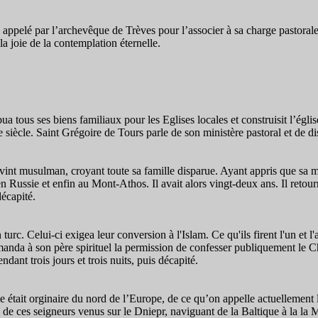
ppelé par l’archevêque de Trèves pour l’associer à sa charge pastorale 
la joie de la contemplation éternelle.
ibua tous ses biens familiaux pour les Eglises locales et construisit l’é
siècle. Saint Grégoire de Tours parle de son ministère pastoral et de di
int musulman, croyant toute sa famille disparue. Ayant appris que sa mère v
Russie et enfin au Mont-Athos. Il avait alors vingt-deux ans. Il retourn
décapité.
turc. Celui-ci exigea leur conversion à l'Islam. Ce qu'ils firent l'un et 
nda à son père spirituel la permission de confesser publiquement le Chris
ndant trois jours et trois nuits, puis décapité.
e était orginaire du nord de l’Europe, de ce qu’on appelle actuellement 
 de ces seigneurs venus sur le Dniepr, naviguant de la Baltique à la la 