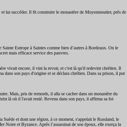
et lui succéder. Il fit construire le monastère de Moyenmoutier, près de
glise Sainte Eutrope à Saintes comme bien d’autres à Bordeaux. On le
scret mais efficace service des pauvres.
ivait encore, il vint la revoir, et c'est là qu'il redevint chrétien. Il
a dans son pays d'origine et se déclara chrétien. Dans sa prison, il put
l'autre. Mais, pris de remords, il alla se cacher dans un monastère du
t là où il l'avait renié. Revenu dans son pays, il affirma sa foi
la Suède et dont une région, à ce moment, s'appelait le Russland, le
Mer Noire et Byzance. Après l’assassinat de son époux, elle exerça la