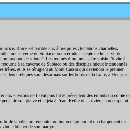
urrice. Rome est terrible aux âmes pures : tentations charnelles,
 aboutit à une caverne de Subiaco où un ermite accepte de lui servir de
nd on rayonne de sainteté. Les moines d’un monastère voisin l’invite à
. Il retourne à sa caverne de Subiaco où des disciples mieux intentionnés
 ses frères, et ils se réfugient au Mont-Cassin qui deviendra le premier
, leurs reliques sont désormais sur les bords de la Loire, à Fleury sur
irer aux environs de Laval puis fut le précepteur des enfants du comte d
rça de son glaive et le jeta à l’eau. Retiré de la rivière, son corps fut
 sortir de la ville, on rencontra un homme qui portait un chargement de
devint le bûcher de son martyre.