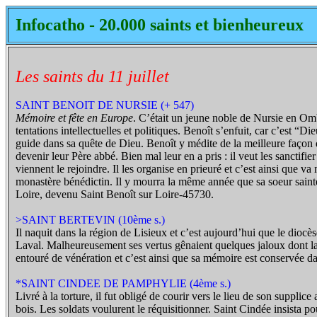
Infocatho - 20.000 saints et bienheureux
Les saints du 11 juillet
SAINT BENOIT DE NURSIE (+ 547)
Mémoire et fête en Europe
. C’était un jeune noble de Nursie en Omb
tentations intellectuelles et politiques. Benoît s’enfuit, car c’est “D
guide dans sa quête de Dieu. Benoît y médite de la meilleure façon d
devenir leur Père abbé. Bien mal leur en a pris : il veut les sanctifi
viennent le rejoindre. Il les organise en prieuré et c’est ainsi que va
monastère bénédictin. Il y mourra la même année que sa soeur saint
Loire, devenu Saint Benoît sur Loire-45730.
>SAINT BERTEVIN (10ème s.)
Il naquit dans la région de Lisieux et c’est aujourd’hui que le dioc
Laval. Malheureusement ses vertus gênaient quelques jaloux dont la vi
entouré de vénération et c’est ainsi que sa mémoire est conservée d
*SAINT CINDEE DE PAMPHYLIE (4ème s.)
Livré à la torture, il fut obligé de courir vers le lieu de son suppl
bois. Les soldats voulurent le réquisitionner. Saint Cindée insista 