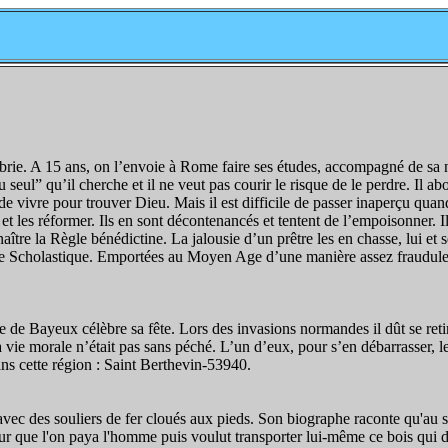
rie. A 15 ans, on l’envoie à Rome faire ses études, accompagné de sa no
ieu seul” qu’il cherche et il ne veut pas courir le risque de le perdre. Il
e vivre pour trouver Dieu. Mais il est difficile de passer inaperçu qua
er et les réformer. Ils en sont décontenancés et tentent de l’empoisonner
 naître la Règle bénédictine. La jalousie d’un prêtre les en chasse, lui et
e Scholastique. Emportées au Moyen Age d’une manière assez frauduleuse
èse de Bayeux célèbre sa fête. Lors des invasions normandes il dût se ret
e morale n’était pas sans péché. L’un d’eux, pour s’en débarrasser, le pe
ans cette région : Saint Berthevin-53940.
ice avec des souliers de fer cloués aux pieds. Son biographe raconte qu'au
pour que l'on paya l'homme puis voulut transporter lui-même ce bois qui 