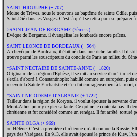
SAINT HIDULPHE (+ 707)
Moine de Trèves, nous le trouvons au baptême de sainte Odile, puis a
Saint-Dié dans les Vosges. C’est là qu’il se retira pour se préparer à 
>SAINT JEAN DE BERGAME (7ème s.)
Evêque de Bergame, il évangélisa les lombards encore païens.
SAINT LEONCE DE BORDEAUX (+ 564)
Archevêque de Bordeaux, il était né dans une riche famille. Il distr
trouve parmi les souscripteurs du concile de Paris au milieu du 6ème 
*SAINT NECTAIRE DE SAINTE-ANNE (+ 1820)
Originaire de la région d'Ephèse, il se mit au service d'un Turc et dev
s'exila d'abord à Constantinople; habillé comme un européen, puis en 
recevoir la Sainte Eucharistie et s'en fut courageusement à la mort, 
*SAINT NICODEME D'ALBANIE (+ 1722)
Tailleur dans la région de Korytsa, il voulut épouser la servante d'un 
Mont-Athos pour y expier sa faute. Ce qui ne le contenta pas. Il dema
chrétienne et fut considéré comme un renégat. Il fut arrêté, torturé pe
SAINTE OLGA (+ 969)
ou Hélène. C’est la première chrétienne qu’ait connue la Russie. Ell
pays des Varègues. En 913, elle avait épousé le prince de Kiev, l’un