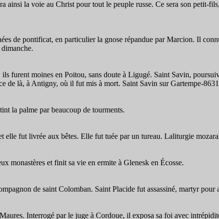
ainsi la voie au Christ pour tout le peuple russe. Ce sera son petit-fils
ées de pontificat, en particulier la gnose répandue par Marcion. Il connut
u dimanche.
ls furent moines en Poitou, sans doute à Ligugé. Saint Savin, poursuivi p
ce de là, à Antigny, où il fut mis à mort. Saint Savin sur Gartempe-8631
btint la palme par beaucoup de tourments.
e et elle fut livrée aux bêtes. Elle fut tuée par un tureau. Laliturgie m
eux monastères et finit sa vie en ermite à Glenesk en Écosse.
compagnon de saint Colomban. Saint Placide fut assassiné, martyr pour a
 Maures. Interrogé par le juge à Cordoue, il exposa sa foi avec intrépidité