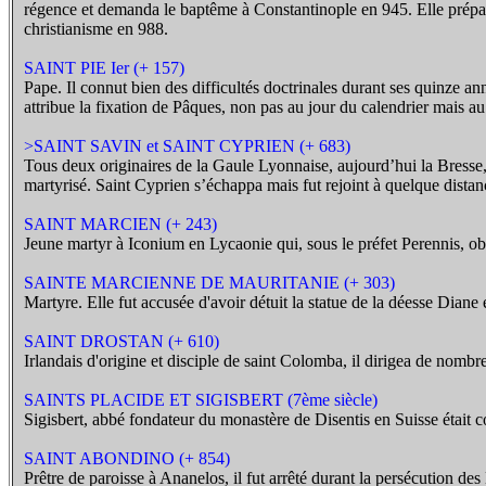
régence et demanda le baptême à Constantinople en 945. Elle prépara 
christianisme en 988.
SAINT PIE Ier (+ 157)
Pape. Il connut bien des difficultés doctrinales durant ses quinze ann
attribue la fixation de Pâques, non pas au jour du calendrier mais a
>SAINT SAVIN et SAINT CYPRIEN (+ 683)
Tous deux originaires de la Gaule Lyonnaise, aujourd’hui la Bresse, i
martyrisé. Saint Cyprien s’échappa mais fut rejoint à quelque distan
SAINT MARCIEN (+ 243)
Jeune martyr à Iconium en Lycaonie qui, sous le préfet Perennis, o
SAINTE MARCIENNE DE MAURITANIE (+ 303)
Martyre. Elle fut accusée d'avoir détuit la statue de la déesse Dian
SAINT DROSTAN (+ 610)
Irlandais d'origine et disciple de saint Colomba, il dirigea de nombr
SAINTS PLACIDE ET SIGISBERT (7ème siècle)
Sigisbert, abbé fondateur du monastère de Disentis en Suisse était 
SAINT ABONDINO (+ 854)
Prêtre de paroisse à Ananelos, il fut arrêté durant la persécution des