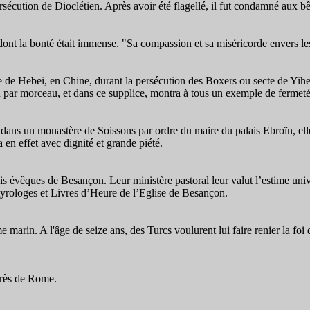
ersécution de Dioclétien. Après avoir été flagellé, il fut condamné aux bêt
nt la bonté était immense. "Sa compassion et sa miséricorde envers les
e de Hebei, en Chine, durant la persécution des Boxers ou secte de Yihe
eau par morceau, et dans ce supplice, montra à tous un exemple de fermeté
dans un monastère de Soissons par ordre du maire du palais Ebroïn, elle
 en effet avec dignité et grande piété.
is évêques de Besançon. Leur ministère pastoral leur valut l’estime unive
artyrologes et Livres d’Heure de l’Eglise de Besançon.
marin. A l'âge de seize ans, des Turcs voulurent lui faire renier la foi de
près de Rome.