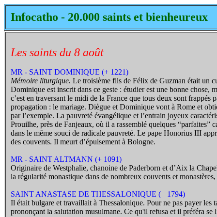
Infocatho - 20.000 saints et bienheureux
Les saints du 8 août
MR - SAINT DOMINIQUE (+ 1221)
Mémoire liturgique.
Le troisième fils de Félix de Guzman était un cu
Dominique est inscrit dans ce geste : étudier est une bonne chose,
c’est en traversant le midi de la France que tous deux sont frappés pa
propagation : le mariage. Diègue et Dominique vont à Rome et obtien
par l’exemple. La pauvreté évangélique et l’entrain joyeux caractéri
Prouilhe, près de Fanjeaux, où il a rassemblé quelques “parfaites” 
dans le même souci de radicale pauvreté. Le pape Honorius III appro
des couvents. Il meurt d’épuisement à Bologne.
MR - SAINT ALTMANN (+ 1091)
Originaire de Westphalie, chanoine de Paderborn et d’Aix la Chapelle
la régularité monastique dans de nombreux couvents et monastères, 
SAINT ANASTASE DE THESSALONIQUE (+ 1794)
Il était bulgare et travaillait à Thessalonique. Pour ne pas payer les 
prononçant la salutation musulmane. Ce qu'il refusa et il préféra se l