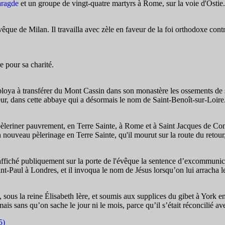
aragde
et un groupe de vingt-quatre martyrs à Rome, sur la voie d'Ostie.
e de Milan. Il travailla avec zèle en faveur de la foi orthodoxe contre l
e pour sa charité.
oya à transférer du Mont Cassin dans son monastère les ossements de sa
eur, dans cette abbaye qui a désormais le nom de Saint-Benoît-sur-Loire
èleriner pauvrement, en Terre Sainte, à Rome et à Saint Jacques de Compo
n nouveau pèlerinage en Terre Sainte, qu'il mourut sur la route du retour
ffiché publiquement sur la porte de l'évêque la sentence d’excommunicat
Saint-Paul à Londres, et il invoqua le nom de Jésus lorsqu’on lui arracha l
t, sous la reine Élisabeth Ière, et soumis aux supplices du gibet à Yor
is sans qu’on sache le jour ni le mois, parce qu’il s’était réconcilié av
5)