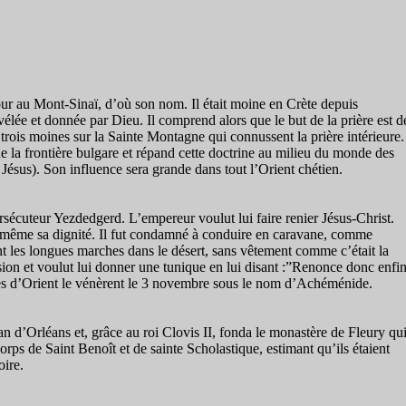
ur au Mont-Sinaï, d’où son nom. Il était moine en Crète depuis
évélée et donnée par Dieu. Il comprend alors que le but de la prière est d
s trois moines sur la Sainte Montagne qui connussent la prière intérieure.
de la frontière bulgare et répand cette doctrine au milieu du monde des
ésus). Son influence sera grande dans tout l’Orient chétien.
persécuteur Yezdedgerd. L’empereur voulut lui faire renier Jésus-Christ.
s et même sa dignité. Il fut condamné à conduire en caravane, comme
nt les longues marches dans le désert, sans vêtement comme c’était la
assion et voulut lui donner une tunique en lui disant :”Renonce donc enfi
lises d’Orient le vénèrent le 3 novembre sous le nom d’Achéménide.
 d’Orléans et, grâce au roi Clovis II, fonda le monastère de Fleury qu
s de Saint Benoît et de sainte Scholastique, estimant qu’ils étaient
oire.