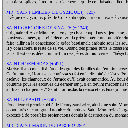
tant de supplices, il mourut sur le chemin qui le conduisait au lieu 
MR - SAINT EMILIEN DE CYZIQUE (+ 820)
Evêque de Cyzique, près de Constantinople, il mourut exilé à cause
SAINT GREGOIRE DE SINAITE (+ 1346)
Originaire d’Asie Mineure, il voyagea beaucoup dans sa jeunesse, c
plusieurs années, quand il découvrit la prière intérieure, ou prière d
faire jaillir en la conscience la grâce baptismale enfouie sous les so
Il y consacrera le reste de sa vie. Quand des pirates turcs le chasse
laïcs. Il est considéré comme l’un des pères du mouvement “hésychas
SAINT HORMISDAS (+ 421)
Martyr. Il appartenait à l’une des grandes familles de l’empire perse
Ce fut inutile, Hormisdas confessa sa foi en la divinité de Jésus. P
esclave, les chameaux de l’armée qu’il avait commandée. Au bout de p
coutume pour les esclaves du dernier rang, il en devint méconnaisable
au fils du charpentier.” Saint Hormisdas la refusa et déclara qu’il
SAINT LIEBAUT (+ 650)
Fondateur et premier abbé de Fleury-sur-Loire, ainsi que saint Momm
connut très vite un grand nombre de moines. Saint Mommole chargea 
exposés à de possibles profanations depuis la destruction du monastè
MR - SAINT MARIN DE TARSE (+ 290)