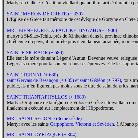
Martyr en Cilicie. C’était un vieillard quand il fut arrêté durant la p
SAINT MYRON DE CRETE (+ 350)
L'Eglise de Grèce fait mémoire de cet évêque de Gortyne en Crète do
MR - BIENHEUREUX PAUL KE TINGZHU(+ 1900)
martyr à Si-Siao-Tchiu, près de Xinhexian dans la province chinois
chrétienne du pays, il fut arrêté puis il eut la peau arrachée, morc
SAINTE SIGRADE (+ 680)
Elle était la mère de saint Léger d’Autun. Devenue veuve, reléguée 
Léger à sa mère pour la soutenir dans ses épreuves. Elle les supporta
SAINT TERNAT (+ 680)
saint Gervais de Besançon (+ 685) et saint Gédéon (+ 797),
tous tro
public, ils n’en figurent pas moins sous le titre de saint dans les m
SAINT TRIANTAPHYLLOS (+ 1680)
Martyr. Originaire de la région de Volos en Grèce il travaillait comme 
finalement exécuté sur l'emplacement de l'Hippodrome.
MR - SAINT SECOND (3ème siècle)
Martyr avec les saints
Carpophore, Victorin et Sévérien
, à Albano 
MR - SAINT CYRIAQUE (+ 304)