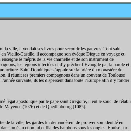
la ville, il vendait ses livres pour secourir les pauvres. Tout saint
a en Vieille-Castille, il accompagne son évêque Diègue en voyage et
ui enseigne le mépris de la vie charnelle et de son instrument de
nons, les régions infectées et d’y prêcher l’Evangile par la parole et
 nourriture. Saint Dominique s’appuie sur la prière du monastère de
ation, il réunit ses premiers compagnons dans un couvent de Toulouse
année suivante, ils les dispersent dans toute l’Europe afin d’y fonder
légat apostolique par le pape saint Grégoire, il eut le souci de rétabli
x de Mayence (1076) et de Quedlinbourg (1085).
ortie de la ville, les gardes lui demandèrent de prouver son identité en
rés dans un étau et on lui enfila des bambous sous les ongles. Epuisé par