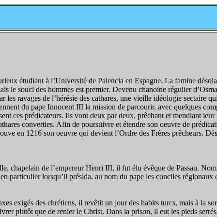
rieux étudiant à l’Université de Palencia en Espagne. La famine désolant 
 mais le souci des hommes est premier. Devenu chanoine régulier d’Osm
r les ravages de l’hérésie des cathares, une vieille idéologie sectaire q
nent du pape Innocent III la mission de parcourir, avec quelques compag
sent ces prédicateurs. Ils vont deux par deux, prêchant et mendiant leur
cathares converties. Afin de poursuivre et étendre son oeuvre de prédic
uve en 1216 son oeuvre qui devient l’Ordre des Frères prêcheurs. Dès l’
, chapelain de l’empereur Henri III, il fut élu évêque de Passau. Nommé 
en particulier lorsqu’il présida, au nom du pape les conciles régionau
taxes exigés des chrétiens, il revêtit un jour des habits turcs, mais à la s
ivrer plutôt que de renier le Christ. Dans la prison, il eut les pieds ser