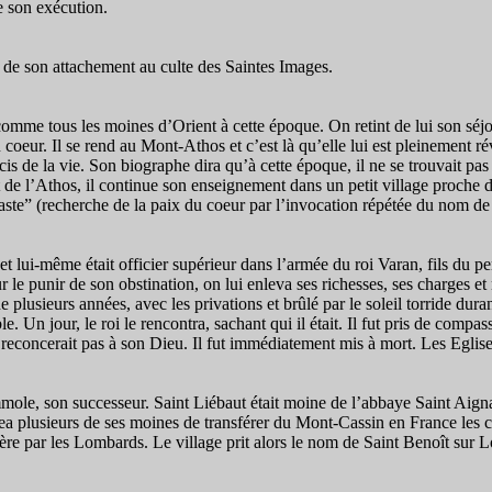
de son exécution.
 de son attachement au culte des Saintes Images.
omme tous les moines d’Orient à cette époque. On retint de lui son séjo
u coeur. Il se rend au Mont-Athos et c’est là qu’elle lui est pleinement r
ucis de la vie. Son biographe dira qu’à cette époque, il ne se trouvait pa
nt de l’Athos, il continue son enseignement dans un petit village proche 
te” (recherche de la paix du coeur par l’invocation répétée du nom de J
 et lui-même était officier supérieur dans l’armée du roi Varan, fils du 
our le punir de son obstination, on lui enleva ses richesses, ses charge
lusieurs années, avec les privations et brûlé par le soleil torride dura
. Un jour, le roi le rencontra, sachant qui il était. Il fut pris de comp
 ne reconcerait pas à son Dieu. Il fut immédiatement mis à mort. Les Eg
ole, son successeur. Saint Liébaut était moine de l’abbaye Saint Aignan
plusieurs de ses moines de transférer du Mont-Cassin en France les corp
re par les Lombards. Le village prit alors le nom de Saint Benoît sur L