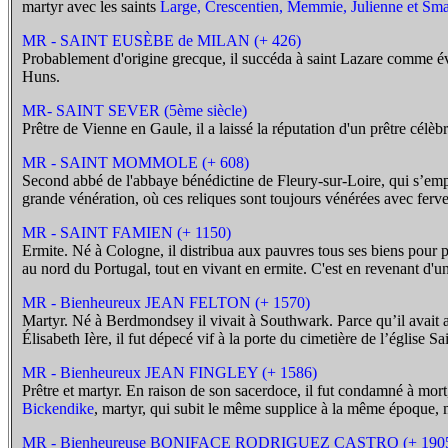
martyr avec les saints
Large, Crescentien, Memmie, Julienne et Sm
MR - SAINT EUSÈBE de MILAN (+ 426)
Probablement d'origine grecque, il succéda à saint Lazare comme évêqu
Huns.
MR- SAINT SEVER (5ème siècle)
Prêtre de Vienne en Gaule, il a laissé la réputation d'un prêtre célèbr
MR - SAINT MOMMOLE (+ 608)
Second abbé de l'abbaye bénédictine de Fleury-sur-Loire, qui s’empl
grande vénération, où ces reliques sont toujours vénérées avec ferv
MR - SAINT FAMIEN (+ 1150)
Ermite. Né à Cologne, il distribua aux pauvres tous ses biens pour p
au nord du Portugal, tout en vivant en ermite. C'est en revenant d'u
MR - Bienheureux JEAN FELTON (+ 1570)
Martyr. Né à Berdmondsey il vivait à Southwark. Parce qu’il avait a
Élisabeth Ière, il fut dépecé vif à la porte du cimetière de l’église 
MR - Bienheureux JEAN FINGLEY (+ 1586)
Prêtre et martyr. En raison de son sacerdoce, il fut condamné à mor
Bickendike
, martyr, qui subit le même supplice à la même époque, ma
MR - Bienheureuse BONIFACE RODRIGUEZ CASTRO (+ 190