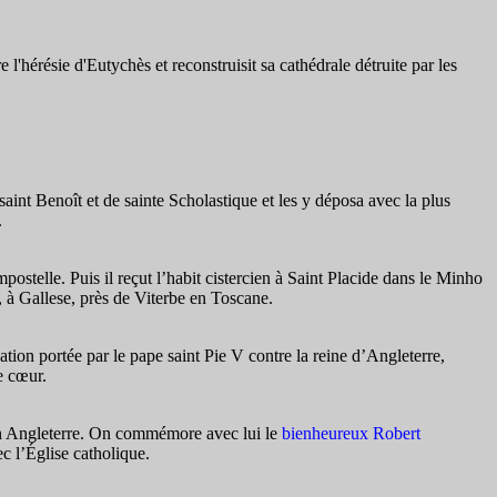
'hérésie d'Eutychès et reconstruisit sa cathédrale détruite par les
int Benoît et de sainte Scholastique et les y déposa avec la plus
.
stelle. Puis il reçut l’habit cistercien à Saint Placide dans le Minho
, à Gallese, près de Viterbe en Toscane.
ion portée par le pape saint Pie V contre la reine d’Angleterre,
e cœur.
k en Angleterre. On commémore avec lui le
bienheureux Robert
ec l’Église catholique.