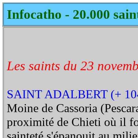
Infocatho - 20.000 sain
Les saints du 23 novemb
SAINT ADALBERT (+ 10
Moine de Cassoria (Pescara)
proximité de Chieti où il f
sainteté s'épanouit au mil