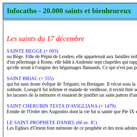
Infocatho - 20.000 saints et bienheureux
Les saints du 17 décembre
SAINTE BEGGE (+ 693)
ou Bège. Fille de Pépin de Lenden, elle appartenait aux familles nob
d'un pèlerinage à Rome, elle bâtit à Andenne sept chapelles qui rap
qu'elle serait à l'origine des béguinages flamands. Ce qui n'est pas 
SAINT BRIAC (+ 555)
qui fut sans doute évêque de Tréguier, en Bretagne. Il vécut sous la c
solitude. Lorsqu'il fut infirme et malade de vieillesse, il revint fi
les lacunes de la mémoire et essaient de justifier un saint patron d
SAINT CHERUBIN TESTA D'AVIGLIANA (+ 1479)
Ermite de l'Ordre des Augustins dont la vie fut si sainte que Pie IX 
LE SAINT PROPHETE DANIEL (6è av. JC)
Les Eglises d'Orient font mémoire de ce prophète et des trois adoles