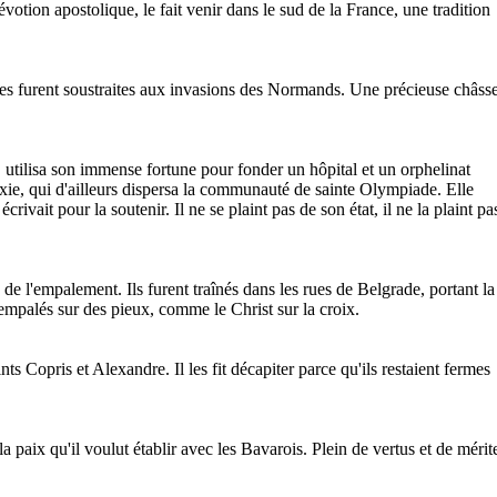
votion apostolique, le fait venir dans le sud de la France, une tradition
rées furent soustraites aux invasions des Normands. Une précieuse châss
, utilisa son immense fortune pour fonder un hôpital et un orphelinat
doxie, qui d'ailleurs dispersa la communauté de sainte Olympiade. Elle
vait pour la soutenir. Il ne se plaint pas de son état, il ne la plaint pa
e l'empalement. Ils furent traînés dans les rues de Belgrade, portant la
 empalés sur des pieux, comme le Christ sur la croix.
s Copris et Alexandre. Il les fit décapiter parce qu'ils restaient fermes
paix qu'il voulut établir avec les Bavarois. Plein de vertus et de mérit