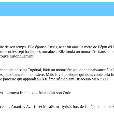
le de son temps. Elle épousa Anségise et fut ainsi la mère de Pépin d'Hé
pelaient les sept basiliques romaines. Elle fonda un monastère dans le 
prouvé historiquement.
onduite de saint Tugdual, bâtit un monastère qui donna naissance à la loca
nir ses jours dans son monastère. Mais la vie poétique qui nous conte cela
'une paroisse qui apparaît au XIIIème siècle.Saint Briac-sur-Mer-35800.
en approuva le culte que lui rendait son Ordre.
cents : Ananias, Azarias et Misaël, martyrisés lors de la déportation de