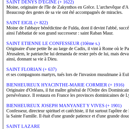
SAINT DENYS D'EGINE (+ 1622)
Moine, originaire de l'île de Zakynthos en Grèce. L'archevêque d'Ath
Beaucoup des gestes de sa vie ont été accompagnés de miracles.
SAINT EIGIL (+ 822)
Moine de l'abbaye bénédictine de Fulda, dont il devint l'abbé, succé
ainsi l'abbatiat de son grand successeur : saint Raban Maur.
SAINT ETIENNE LE CONFESSEUR (10ème s.)
Originaire d'une petite île au large de Cadix, il vint à Rome où le P
Jérusalem, le patriarche lui demanda de rester près de lui, mais devan
ainsi, donnant sa vie à Dieu.
SAINT FLORIAN (+ 637)
et ses compagnons martyrs, tués lors de l'invasion musulmane à Eulet
BIENHEUREUX HYACINTHE-MARIE CORMIER (+ 1916)
Originaire d'Orléans, il fut maître général de l'Ordre des Dominicains
persévérance. Il restaura en France les provinces dominicaines de L
BIENHEUREUX JOSEPH MANYANET Y VIVES (+ 1901)
Confesseur, directeur spirituel et catéchiste, il fut surtout l'apôtre 
la Sainte Famille. Il était d'une grande patience et d'une grande dou
SAINT LAZARE