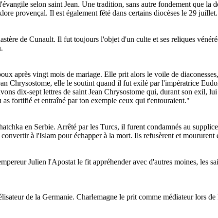
l'évangile selon saint Jean. Une tradition, sans autre fondement que la dé
ore provençal. Il est également fêté dans certains diocèses le 29 juillet.
tère de Cunault. Il fut toujours l'objet d'un culte et ses reliques véné
.
poux après vingt mois de mariage. Elle prit alors le voile de diaconesses
ean Chrysostome, elle le soutint quand il fut exilé par l'impératrice Eu
s dix-sept lettres de saint Jean Chrysostome qui, durant son exil, lui écri
Tu as fortifié et entraîné par ton exemple ceux qui t'entouraient."
chka en Serbie. Arrêté par les Turcs, il furent condamnés au supplice d
 convertir à l'Islam pour échapper à la mort. Ils refusèrent et moururent
ereur Julien l'Apostat le fit appréhender avec d'autres moines, les saint
lisateur de la Germanie. Charlemagne le prit comme médiateur lors de la 