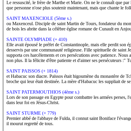
Le ressuscité, le frère de Marthe et Marie. On ne le connaît que par 
que personne n'ose plus soutenir maintenant, mais que chante le folkl
SAINT MAXENCIOLE (5ème s.)
ou Maxenceul. Disciple de saint Martin de Tours, fondateur du monas
de bois les abrite dans la célèbre église romane de Cunault en Anjou
SAINTE OLYMPIADE (+ 410)
Elle avait épousé le préfet de Constantinople, mais elle perdit son é
desservis par une communauté religieuse. Fille spirituelle de saint J
supporta ces harcèlements et ces persécutions avec patience. Nous avon
non plus. Il la félicite d'être patiente et d'aimer ses persécuteurs :" 
SAINT PAISSOS (+ 1814)
et Habacuc son diacre. Païssos était higoumène du monastère de Tchat
broche qui leur était destinée. La mère d'Habacuc les suppliait de se
SAINT PATERMOUTHIOS (4ème s.)
Lors de son passage en Egypte pour combattre les armées perses, l'emp
dans leur foi en Jésus-Christ.
SAINT STURME (+ 779)
Premier abbé de l'abbaye de Fulda, il connut saint Boniface l'évangé
il mourut regretté de tous.