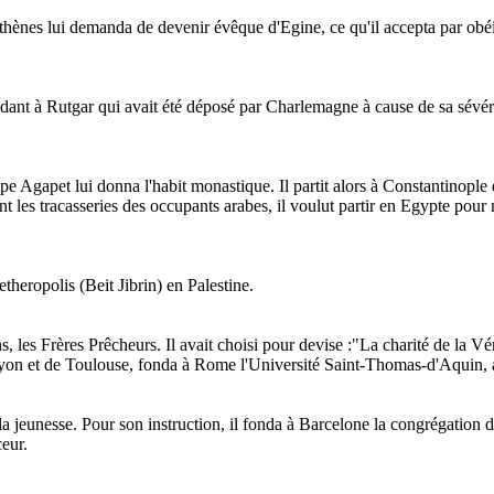
ènes lui demanda de devenir évêque d'Egine, ce qu'il accepta par obéissa
dant à Rutgar qui avait été déposé par Charlemagne à cause de sa sévérité
ape Agapet lui donna l'habit monastique. Il partit alors à Constantinople
t les tracasseries des occupants arabes, il voulut partir en Egypte pour ne
heropolis (Beit Jibrin) en Palestine.
, les Frères Prêcheurs. Il avait choisi pour devise :"La charité de la Vér
yon et de Toulouse, fonda à Rome l'Université Saint-Thomas-d'Aquin, app
de la jeunesse. Pour son instruction, il fonda à Barcelone la congrégation 
ceur.