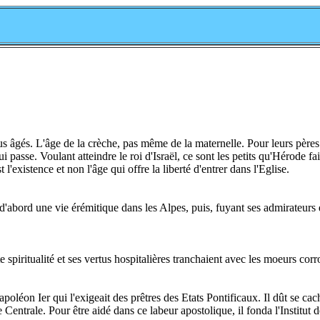
plus âgés. L'âge de la crèche, pas même de la maternelle. Pour leurs pères
i passe. Voulant atteindre le roi d'Israël, ce sont les petits qu'Hérode fa
'existence et non l'âge qui offre la liberté d'entrer dans l'Eglise.
'abord une vie érémitique dans les Alpes, puis, fuyant ses admirateurs qu
ute spiritualité et ses vertus hospitalières tranchaient avec les moeurs 
oléon Ier qui l'exigeait des prêtres des Etats Pontificaux. Il dût se c
ie Centrale. Pour être aidé dans ce labeur apostolique, il fonda l'Institut