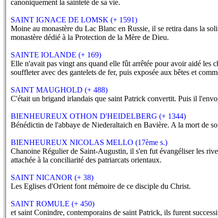
canoniquement la sainteté de sa vie.
SAINT IGNACE DE LOMSK (+ 1591)
Moine au monastère du Lac Blanc en Russie, il se retira dans la solit
monastère dédié à la Protection de la Mère de Dieu.
SAINTE IOLANDE (+ 169)
Elle n'avait pas vingt ans quand elle fût arrêtée pour avoir aidé les ch
souffleter avec des gantelets de fer, puis exposée aux bêtes et comme 
SAINT MAUGHOLD (+ 488)
C'était un brigand irlandais que saint Patrick convertit. Puis il l'env
BIENHEUREUX OTHON D'HEIDELBERG (+ 1344)
Bénédictin de l'abbaye de Niederaltaich en Bavière. A la mort de son 
BIENHEUREUX NICOLAS MELLO (17ème s.)
Chanoine Régulier de Saint-Augustin, il s'en fut évangéliser les riv
attachée à la conciliarité des patriarcats orientaux.
SAINT NICANOR (+ 38)
Les Eglises d'Orient font mémoire de ce disciple du Christ.
SAINT ROMULE (+ 450)
et saint Conindre, contemporains de saint Patrick, ils furent succes