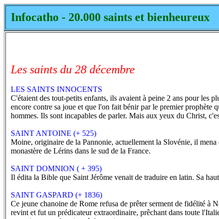
Infocatho - 20.000 saints et bienheureux
Les saints du 28 décembre
LES SAINTS INNOCENTS
C'étaient des tout-petits enfants, ils avaient à peine 2 ans pour les 
encore contre sa joue et que l'on fait bénir par le premier prophète qu
hommes. Ils sont incapables de parler. Mais aux yeux du Christ, c'est l
SAINT ANTOINE (+ 525)
Moine, originaire de la Pannonie, actuellement la Slovénie, il mena d
monastère de Lérins dans le sud de la France.
SAINT DOMNION ( + 395)
Il édita la Bible que Saint Jérôme venait de traduire en latin. Sa ha
SAINT GASPARD (+ 1836)
Ce jeune chanoine de Rome refusa de prêter serment de fidélité à Nap
revint et fut un prédicateur extraordinaire, prêchant dans toute l'Ital