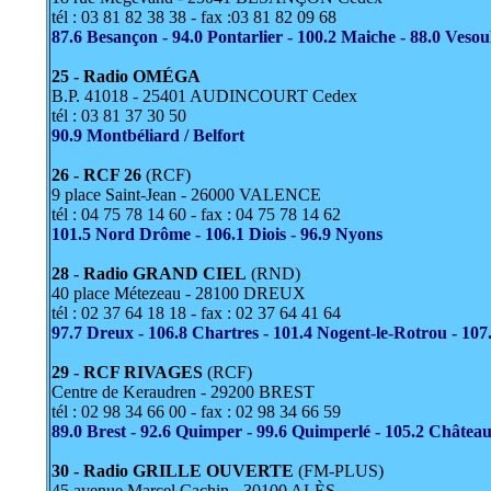
tél : 03 81 82 38 38 - fax :03 81 82 09 68
87.6 Besançon - 94.0 Pontarlier - 100.2 Maiche - 88.0 Vesoul
25 - Radio OMÉGA
B.P. 41018 - 25401 AUDINCOURT Cedex
tél : 03 81 37 30 50
90.9 Montbéliard / Belfort
26 - RCF 26
(RCF)
9 place Saint-Jean - 26000 VALENCE
tél : 04 75 78 14 60 - fax : 04 75 78 14 62
101.5 Nord Drôme - 106.1 Diois - 96.9 Nyons
28 - Radio GRAND CIEL
(RND)
40 place Métezeau - 28100 DREUX
tél : 02 37 64 18 18 - fax : 02 37 64 41 64
97.7 Dreux - 106.8 Chartres - 101.4 Nogent-le-Rotrou - 10
29 - RCF RIVAGES
(RCF)
Centre de Keraudren - 29200 BREST
tél : 02 98 34 66 00 - fax : 02 98 34 66 59
89.0 Brest - 92.6 Quimper - 99.6 Quimperlé - 105.2 Château
30 - Radio GRILLE OUVERTE
(FM-PLUS)
45 avenue Marcel Cachin - 30100 ALÈS