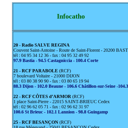
Infocatho
20 - Radio SALVE REGINA
Couvent Saint-Antoine - Route de Saint-Florent - 20200 BAS
tél : 04 95 34 12 36 - fax : 04 95 32 49 92
97.9 Bastia - 94.5 Castagniccia - 100.4 Corte
21 - RCF PARABOLE
(RCF)
7 boulevard Voltaire - 21000 DIJON
tél : 03 80 38 90 90 - fax : 03 80 65 19 94
88.3 Dijon - 102.0 Beaune - 106.6 Châtillon-sur-Seine -104
22 - RCF CÔTES d’ARMOR
(RCF)
1 place Saint-Pierre - 22015 SAINT-BRIEUC Cedex
tél : 02 96 62 05 71 - fax : 02 96 62 31 97
100.6 St Brieuc - 102.1 Lannion - 98.8 Guingamp
25 - RCF BESANÇON
(RCF)
18 rue Mégevand - 25041 BESANÇON Cedex