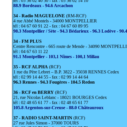
tél : 05 56 02 40 50 - fax : 05 56 02 14 10
88.9 Bordeaux - 94.6 Arcachon
34 - Radio MAGUELONE
(RM-RCF)
4 rue Abbé Montels - 34000 MONTPELLIER
tél : 04 67 60 91 22 - fax : 04 67 60 89 95
98.3 Montpellier / Sète - 94.3 Bédarieux - 96.3 Lodève - 90.4
34 - FM PLUS
Centre Rencontre - 665 route de Mende - 34090 MONTPELL
tél : 04 67 63 11 22
91.1 Montpellier - 103,1 Nîmes - 100,1 Millau
35 - RCF ALPHA
(RCF)
1 rue du Père Lebret – B.P. 3822 - 35038 RENNES Cedex
tél : 02 99 14 44 55 - fax : 02 99 14 44 64
96.3 Rennes - 94.3 Fougères - 104.5 Redon
36 - RCF en BERRY
(RCF)
21, rue Nicolas Leblanc - 18021 BOURGES Cedex
tél : 02 48 65 61 77 - fax : 02 48 65 61 77
105.8 Argenton-sur-Creuse - 88.0 Châteauroux
37 - RADIO SAINT-MARTIN
(RCF)
27 rue Jules Simon - 37000 TOURS