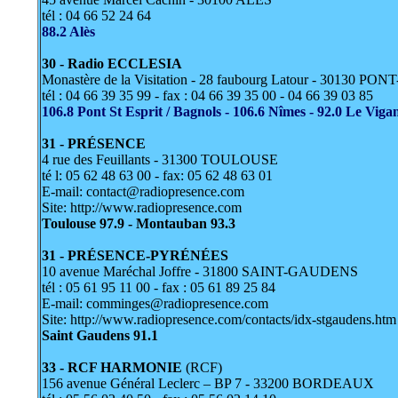
tél : 04 66 52 24 64
88.2 Alès
30 - Radio ECCLESIA
Monastère de la Visitation - 28 faubourg Latour - 30130 P
tél : 04 66 39 35 99 - fax : 04 66 39 35 00 - 04 66 39 03 85
106.8 Pont St Esprit / Bagnols - 106.6 Nîmes - 92.0 Le Viga
31 - PRÉSENCE
4 rue des Feuillants - 31300 TOULOUSE
té l: 05 62 48 63 00 - fax: 05 62 48 63 01
E-mail: contact@radiopresence.com
Site: http://www.radiopresence.com
Toulouse 97.9 - Montauban 93.3
31 - PRÉSENCE-PYRÉNÉES
10 avenue Maréchal Joffre - 31800 SAINT-GAUDENS
tél : 05 61 95 11 00 - fax : 05 61 89 25 84
E-mail: comminges@radiopresence.com
Site: http://www.radiopresence.com/contacts/idx-stgaudens.htm
Saint Gaudens 91.1
33 - RCF HARMONIE
(RCF)
156 avenue Général Leclerc – BP 7 - 33200 BORDEAUX